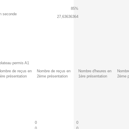
85%
en seconde
27,63636364
plateau permis A1
ombre de reçus en
Nombre de reçus en
Nombre d'heures en
Nombre
ère présentation
2ème présentation
1ère présentation
2ème p
0
0
0
0