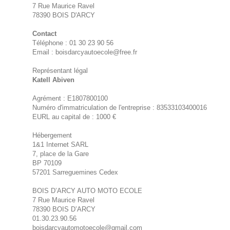
7 Rue Maurice Ravel
78390 BOIS D'ARCY
Contact
Téléphone : 01 30 23 90 56
Email : boisdarcyautoecole@free.fr
Représentant légal
Katell Abiven
Agrément : E1807800100
Numéro d'immatriculation de l'entreprise : 83533103400016
EURL au capital de : 1000 €
Hébergement
1&1 Internet SARL
7, place de la Gare
BP 70109
57201 Sarreguemines Cedex
BOIS D’ARCY AUTO MOTO ECOLE
7 Rue Maurice Ravel
78390 BOIS D’ARCY
01.30.23.90.56
boisdarcyautomotoecole@gmail.com