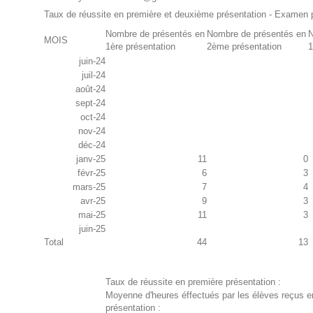
Taux de réussite en première et deuxième présentation - Examen 
Nombre de présentés en
Nombre de présentés en
N
MOIS
1ère présentation
2ème présentation
1
juin-24
juil-24
août-24
sept-24
oct-24
nov-24
déc-24
janv-25
11
0
févr-25
6
3
mars-25
7
4
avr-25
9
3
mai-25
11
3
juin-25
Total
44
13
Taux de réussite en première présentation :
Moyenne d'heures éffectués par les élèves reçus e
présentation :