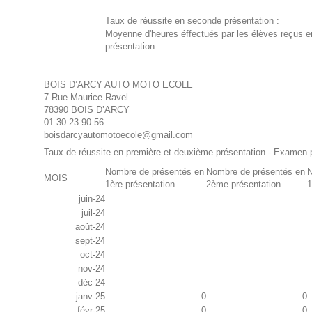
Taux de réussite en seconde présentation :
Moyenne d'heures éffectués par les élèves reçus 
présentation :
BOIS D’ARCY AUTO MOTO ECOLE
7 Rue Maurice Ravel
78390 BOIS D’ARCY
01.30.23.90.56
boisdarcyautomotoecole@gmail.com
Taux de réussite en première et deuxième présentation - Examen 
Nombre de présentés en
Nombre de présentés en
N
MOIS
1ère présentation
2ème présentation
1
juin-24
juil-24
août-24
sept-24
oct-24
nov-24
déc-24
janv-25
0
0
févr-25
0
0