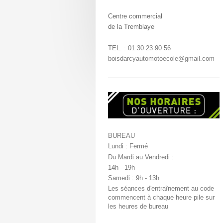
Centre commercial
de la Tremblaye
TEL. : 01 30 23 90 56
boisdarcyautomotoecole@gmail.com
BUREAU
Lundi : Fermé
Du Mardi au Vendredi :
14h - 19h
Samedi : 9h - 13h
Les séances d'entraînement au code
commencent à chaque heure pile sur
les heures de bureau