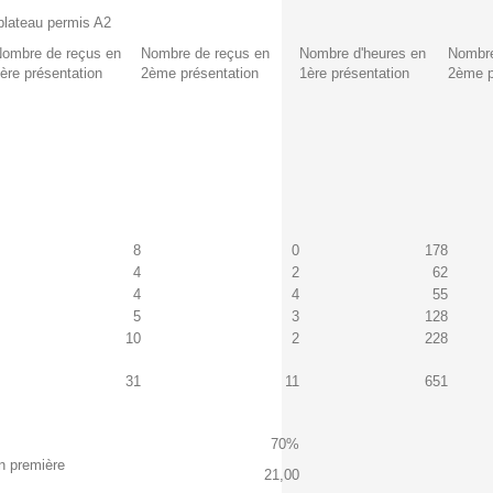
plateau permis A2
ombre de reçus en
Nombre de reçus en
Nombre d'heures en
Nombre
ère présentation
2ème présentation
1ère présentation
2ème p
8
0
178
4
2
62
4
4
55
5
3
128
10
2
228
31
11
651
70%
n première
21,00